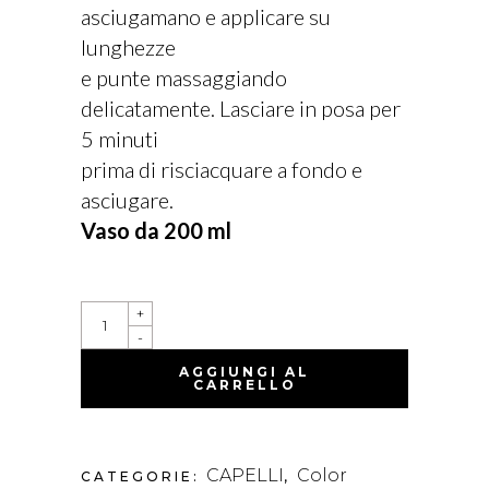
asciugamano e applicare su
lunghezze
e punte massaggiando
delicatamente. Lasciare in posa per
5 minuti
prima di risciacquare a fondo e
asciugare.
Vaso da 200 ml
COLOR
+
PROTECT
-
INTENSIVE
TREATMENT
AGGIUNGI AL
QUANTITY
CARRELLO
CAPELLI
Color
CATEGORIE:
,