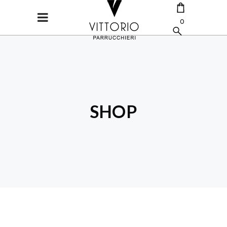
0
CART IS EMPTY.
SHOP