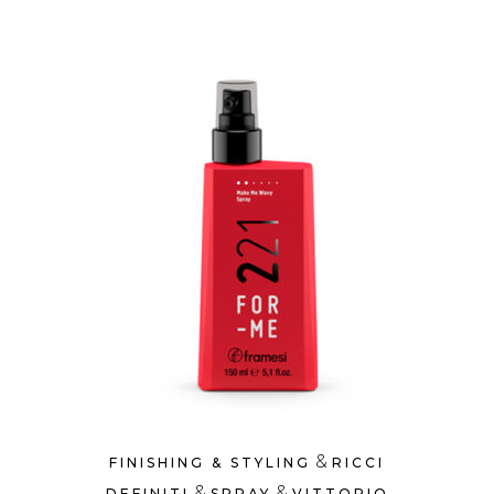
&
FINISHING & STYLING
RICCI
&
&
DEFINITI
SPRAY
VITTORIO