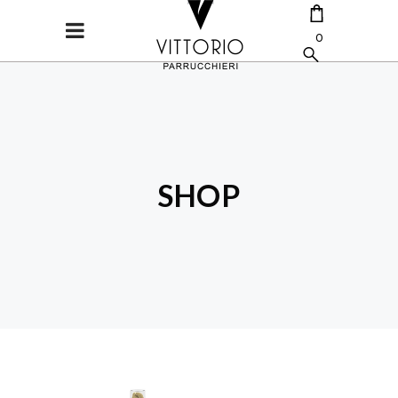
0
CART IS EMPTY.
SHOP