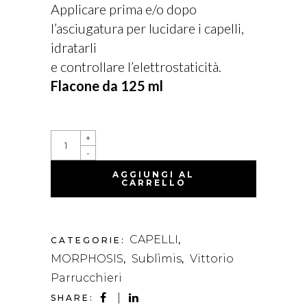
Applicare prima e/o dopo
l’asciugatura per lucidare i capelli,
idratarli
e controllare l’elettrostaticità.
Flacone da 125 ml
SUBLÌMIS
+
PURE
-
OIL
QUANTITY
AGGIUNGI AL
CARRELLO
CAPELLI
CATEGORIE:
,
MORPHOSIS
Sublìmis
Vittorio
,
,
Parrucchieri
SHARE: