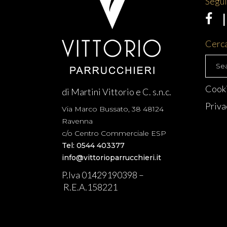
Segui 
Cerca
Searc
for:
Cooki
di Martini Vittorio e C. s.n.c.
Priva
Via Marco Bussato, 38 48124
Ravenna
c/o Centro Commerciale ESP
Tel: 0544 403377
info@vittorioparrucchieri.it
P.Iva 01429190398 –
R.E.A.158221