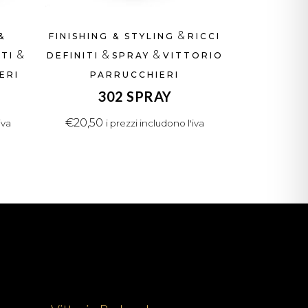
&
&
FINISHING & STYLING
RICCI
&
&
&
ITI
DEFINITI
SPRAY
VITTORIO
ERI
PARRUCCHIERI
302 SPRAY
€
20,50
iva
i prezzi includono l'iva