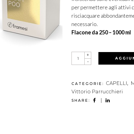
per permettere agli attivi d
risciacquare abbondanteme
necessario.
Flacone da 250 – 1000 ml
SUBLÌMIS
+
SHAMPOO
AGGIU
-
QUANTITY
CAPELLI
CATEGORIE:
,
Vittorio Parrucchieri
SHARE: