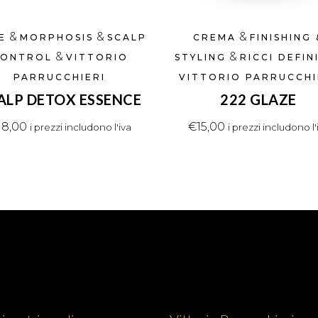
&
&
&
E
MORPHOSIS
SCALP
CREMA
FINISHING 
&
&
ONTROL
VITTORIO
STYLING
RICCI DEFIN
PARRUCCHIERI
VITTORIO PARRUCCHI
ALP DETOX ESSENCE
222 GLAZE
18,00
€
15,00
i prezzi includono l'iva
i prezzi includono l'