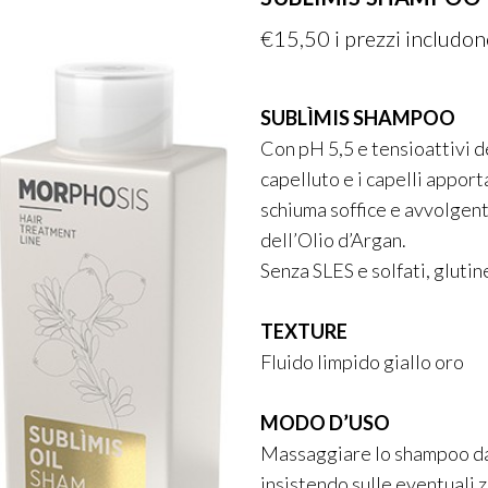
€
15,50
i prezzi includono
SUBLÌMIS SHAMPOO
Con pH 5,5 e tensioattivi d
capelluto e i capelli appor
schiuma soffice e avvolgent
dell’Olio d’Argan.
Senza SLES e solfati, glutin
TEXTURE
Fluido limpido giallo oro
MODO D’USO
Massaggiare lo shampoo dall
insistendo sulle eventuali z