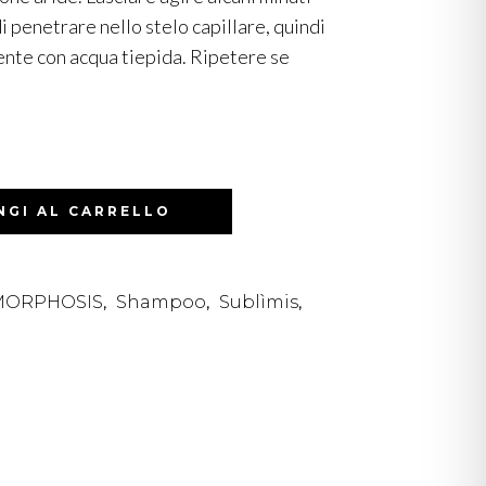
i penetrare nello stelo capillare, quindi
nte con acqua tiepida. Ripetere se
NGI AL CARRELLO
MORPHOSIS
Shampoo
Sublìmis
,
,
,