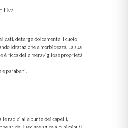
 l'iva
elicati, deterge dolcemente il cuoio
tando idratazione e morbidezza. La sua
e è ricca delle meravigliose proprietà
e e parabeni.
e radici alle punte dei capelli,
one aride. Lasciare agire alcuni minuti