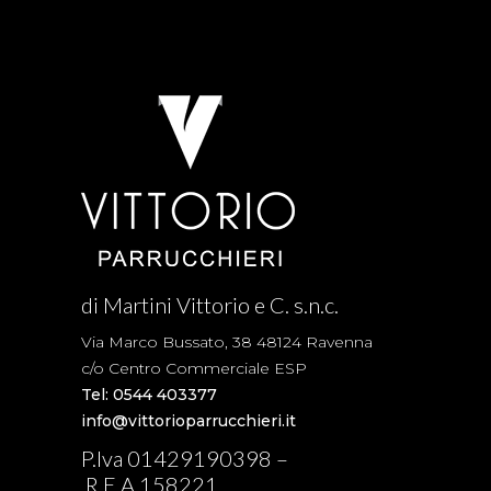
di Martini Vittorio e C. s.n.c.
Via Marco Bussato, 38 48124 Ravenna
c/o Centro Commerciale ESP
Tel: 0544 403377
info@vittorioparrucchieri.it
P.Iva 01429190398 –
R.E.A.158221