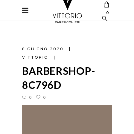
0
CART IS EMPTY.
8 GIUGNO 2020
VITTORIO
BARBERSHOP-
8C796D
0
0