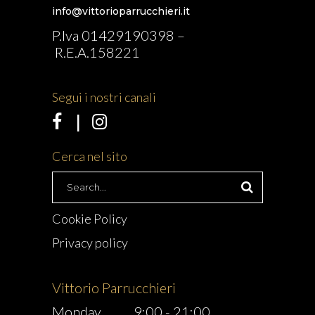
info@vittorioparrucchieri.it
P.Iva 01429190398 –
R.E.A.158221
Segui i nostri canali
Cerca nel sito
Search
for:
Cookie Policy
Privacy policy
Vittorio Parrucchieri
Monday
9:00
-
21:00