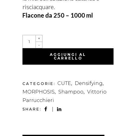
risciacquare.
Flacone da 250 – 1000 ml
DENSIFYING
+
SHAMPOO
-
QUANTITY
AGGIUNGI AL
CARRELLO
CUTE
Densifying
CATEGORIE:
,
,
MORPHOSIS
Shampoo
Vittorio
,
,
Parrucchieri
SHARE: