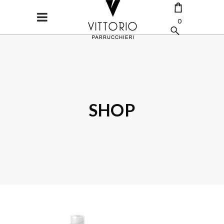
0
CART IS EMPTY.
SHOP