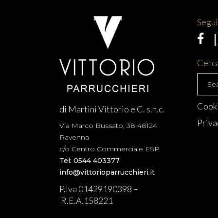
Segui 
Cerca
Searc
for:
Cooki
di Martini Vittorio e C. s.n.c.
Priva
Via Marco Bussato, 38 48124
Ravenna
c/o Centro Commerciale ESP
Tel: 0544 403377
info@vittorioparrucchieri.it
P.Iva 01429190398 –
R.E.A.158221