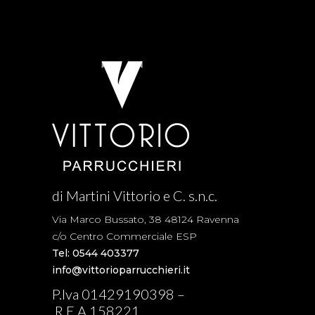
di Martini Vittorio e C. s.n.c.
Via Marco Bussato, 38 48124 Ravenna
c/o Centro Commerciale ESP
Tel: 0544 403377
info@vittorioparrucchieri.it
P.Iva 01429190398 –
R.E.A.158221