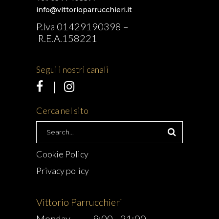
info@vittorioparrucchieri.it
P.Iva 01429190398 –
R.E.A.158221
Segui i nostri canali
Cerca nel sito
Search
for:
Cookie Policy
Privacy policy
Vittorio Parrucchieri
Monday
9:00
-
21:00