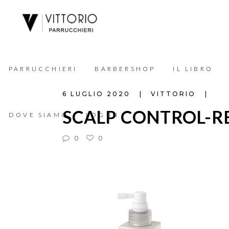
PARRUCCHIERI
BARBERSHOP
IL LIBRO
6 LUGLIO 2020
VITTORIO
SCALP CONTROL-R
DOVE SIAMO
LOG IN
0
0