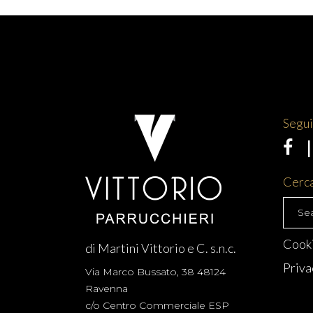
Segui 
Cerca
Searc
for:
Cooki
di Martini Vittorio e C. s.n.c.
Priva
Via Marco Bussato, 38 48124
Ravenna
c/o Centro Commerciale ESP